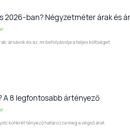
és 2026-ban? Négyzetméter árak és á
er
, ársávok és az, mi befolyásolja a teljes költséget.
a? A 8 legfontosabb ártényező
er
yolc konkrét tényező határozza meg a végső árat.