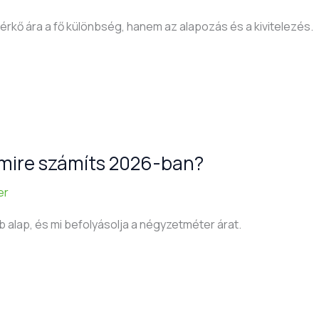
rkő ára a fő különbség, hanem az alapozás és a kivitelezés.
 mire számíts 2026-ban?
er
b alap, és mi befolyásolja a négyzetméter árat.