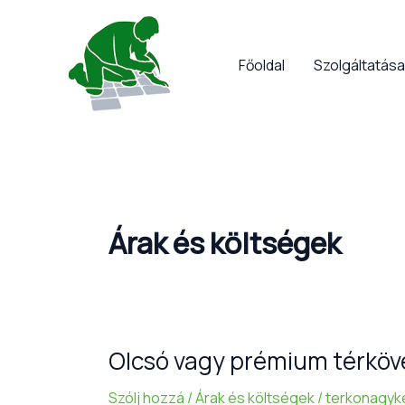
Skip
to
content
Főoldal
Szolgáltatása
Árak és költségek
Olcsó vagy prémium térköve
Olcsó
vagy
Szólj hozzá
/
Árak és költségek
/
terkonagyk