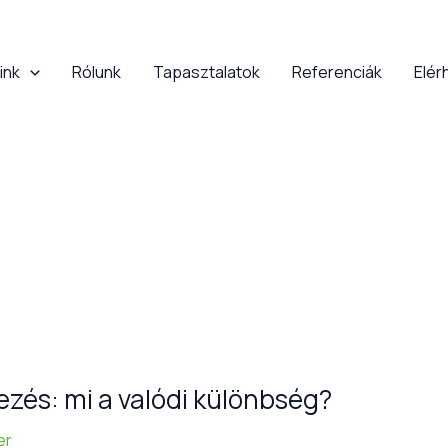
ink
Rólunk
Tapasztalatok
Referenciák
Elér
zés: mi a valódi különbség?
er