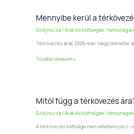
Mennyibe kerül a térkövez
Mennyibe
kerül
Szólj hozzá
/
Árak és költségek
/
terkonagyk
a
térkövezés
Térkövezés árak 2026-ban: négyzetméter árak
2026-
ban?
Tovább olvasom »
Négyzetméter
árak
és
ársávok
Mitől függ a térkövezés ár
Mitől
függ
Szólj hozzá
/
Árak és költségek
/
terkonagyk
a
térkövezés
A térkövezés költsége nem véletlenszerű: n
ára?