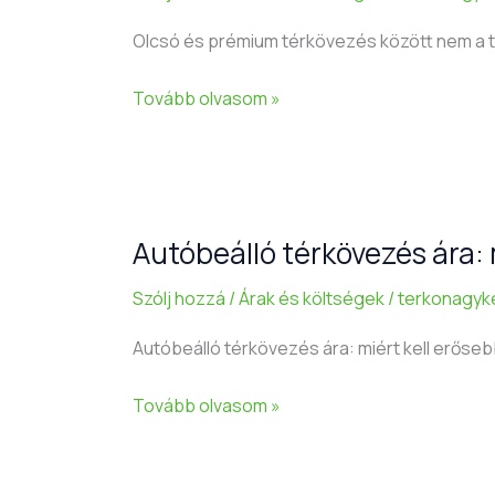
prémium
térkövezés:
Olcsó és prémium térkövezés között nem a té
mi
a
Tovább olvasom »
valódi
különbség?
Autóbeálló térkövezés ára:
Autóbeálló
térkövezés
Szólj hozzá
/
Árak és költségek
/
terkonagyk
ára:
mire
Autóbeálló térkövezés ára: miért kell erőseb
számíts
2026-
Tovább olvasom »
ban?