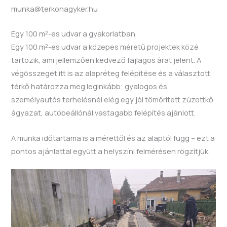
munka@terkonagyker.hu
Egy 100 m²-es udvar a gyakorlatban
Egy 100 m²-es udvar a közepes méretű projektek közé
tartozik, ami jellemzően kedvező fajlagos árat jelent. A
végösszeget itt is az alapréteg felépítése és a választott
térkő határozza meg leginkább; gyalogos és
személyautós terhelésnél elég egy jól tömörített zúzottkő
ágyazat, autóbeállónál vastagabb felépítés ajánlott.
A munka időtartama is a mérettől és az alaptól függ – ezt a
pontos ajánlattal együtt a helyszíni felmérésen rögzítjük.