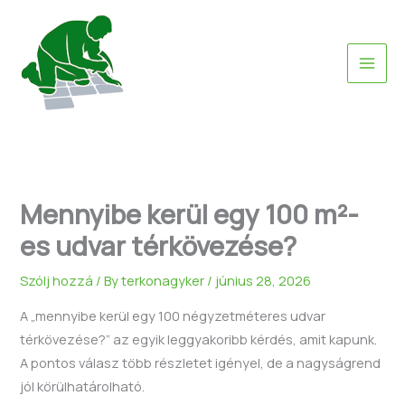
Skip
to
content
Mennyibe kerül egy 100 m²-
es udvar térkövezése?
Szólj hozzá
/ By
terkonagyker
/
június 28, 2026
A „mennyibe kerül egy 100 négyzetméteres udvar
térkövezése?” az egyik leggyakoribb kérdés, amit kapunk.
A pontos válasz több részletet igényel, de a nagyságrend
jól körülhatárolható.