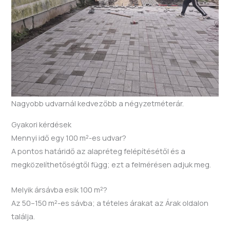
Nagyobb udvarnál kedvezőbb a négyzetméterár.
Gyakori kérdések
Mennyi idő egy 100 m²-es udvar?
A pontos határidő az alapréteg felépítésétől és a
megközelíthetőségtől függ; ezt a felmérésen adjuk meg.
Melyik ársávba esik 100 m²?
Az 50–150 m²-es sávba; a tételes árakat az Árak oldalon
találja.