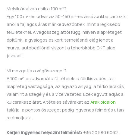
Melyik ársávba esik a 100 m²?
Egy 100 m²-es udvar az 50–150 m²-es ársávunkba tartozik,
ahol a fajlagos árak már kedvezőbbek, mint a legkisebb
felületeknél. A végösszeg attól függ, milyen alapréteget
építünk: a gyalogos és kerti terhelésnél elég lehet a
murva, autóbeállónál viszont a teherbíróbb CKT alap
javasolt.
Mi mozgatja a végösszeget?
A 100 m²-es udvarnál a fő tételek: a földkiszedés, az
alapréteg vastagsága, az ágyazó anyag, a térkő lerakás,
valamint a szegély és a vízelvezetés. Ezek együtt adják a
kulcsrakész árat. A tételes sávárakat az
Árak oldalon
találja, a pontos összeget pedig ingyenes felmérés után
számoljuk ki.
Kérjen ingyenes helyszíni felmérést:
+36 20 580 6062 ·