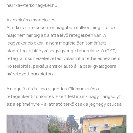
munka@terkonagyker.hu
Az okok és a megelőzés
A térkő szinte sosem önmagában süllyed meg – az ok
majdnem mindig az alatta lévő rétegekben van. A
leggyakoribb okok: a nem megfelelően tömörített
alapréteg, a hiányzó vagy gyenge teherelosztó (CKT)
réteg, a rossz vízelvezetés, valamint a terheléshez nem
illő felépítés, például amikor autó áll a csak gyalogosra
méretezett burkolaton.
A megelőzés kulcsa a gondos földmunka és a
rétegenkénti tömörítés. Ezért fektetünk nagy hangsúlyt
az alépítményre – a látható térkő csak a jéghegy csúcsa.