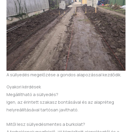
A süllyedés megelőzése a gondos alapozással kezdődik.
Gyakori kérdések
Megállítható a süllyedés?
Igen, az érintett szakasz bontásával és az alapréteg
helyreállításával tartósan javítható.
Mitől lesz süllyedésmentes a burkolat?
A terhelésnek megfelelő, jól tömörített alaprétegtől és a