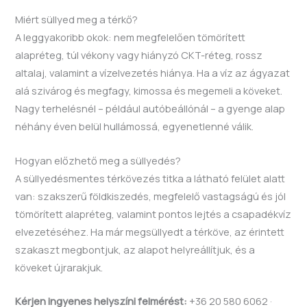
Miért süllyed meg a térkő?
A leggyakoribb okok: nem megfelelően tömörített
alapréteg, túl vékony vagy hiányzó CKT-réteg, rossz
altalaj, valamint a vízelvezetés hiánya. Ha a víz az ágyazat
alá szivárog és megfagy, kimossa és megemeli a köveket.
Nagy terhelésnél – például autóbeállónál – a gyenge alap
néhány éven belül hullámossá, egyenetlenné válik.
Hogyan előzhető meg a süllyedés?
A süllyedésmentes térkövezés titka a látható felület alatt
van: szakszerű földkiszedés, megfelelő vastagságú és jól
tömörített alapréteg, valamint pontos lejtés a csapadékvíz
elvezetéséhez. Ha már megsüllyedt a térköve, az érintett
szakaszt megbontjuk, az alapot helyreállítjuk, és a
köveket újrarakjuk.
Kérjen ingyenes helyszíni felmérést:
+36 20 580 6062 ·