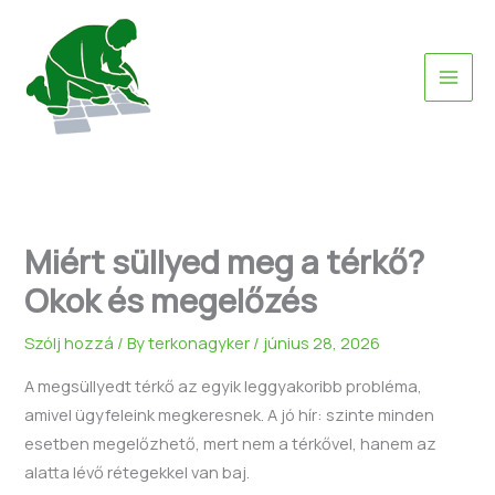
Skip
to
content
Miért süllyed meg a térkő?
Okok és megelőzés
Szólj hozzá
/ By
terkonagyker
/
június 28, 2026
A megsüllyedt térkő az egyik leggyakoribb probléma,
amivel ügyfeleink megkeresnek. A jó hír: szinte minden
esetben megelőzhető, mert nem a térkővel, hanem az
alatta lévő rétegekkel van baj.