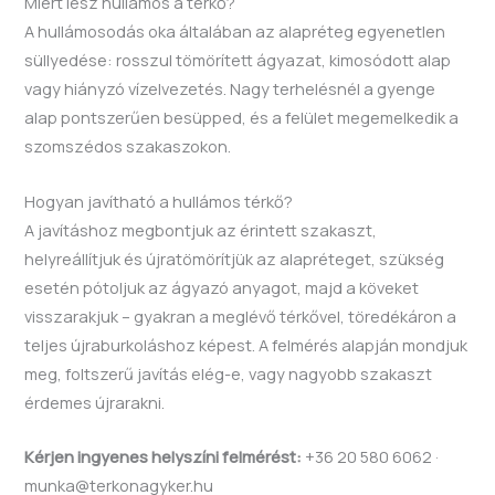
Miért lesz hullámos a térkő?
A hullámosodás oka általában az alapréteg egyenetlen
süllyedése: rosszul tömörített ágyazat, kimosódott alap
vagy hiányzó vízelvezetés. Nagy terhelésnél a gyenge
alap pontszerűen besüpped, és a felület megemelkedik a
szomszédos szakaszokon.
Hogyan javítható a hullámos térkő?
A javításhoz megbontjuk az érintett szakaszt,
helyreállítjuk és újratömörítjük az alapréteget, szükség
esetén pótoljuk az ágyazó anyagot, majd a köveket
visszarakjuk – gyakran a meglévő térkővel, töredékáron a
teljes újraburkoláshoz képest. A felmérés alapján mondjuk
meg, foltszerű javítás elég-e, vagy nagyobb szakaszt
érdemes újrarakni.
Kérjen ingyenes helyszíni felmérést:
+36 20 580 6062 ·
munka@terkonagyker.hu