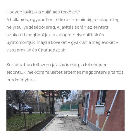
Hogyan javítjuk a hullámos térkövet?
A hullámos, egyenetlen térkő szinte mindig az alapréteg
helyi süllyedéséből ered. A javítás során az érintett
szakaszt megbontjuk, az alapot helyreállítjuk és
újratömörítjük, majd a köveket – gyakran a meglévőket –
visszarakjuk és újrafugázzuk.
Sok esetben foltszerű javítás is elég; a felmérésen
eldöntjük, mekkora felületet érdemes megbontani a tartós
eredményhez.