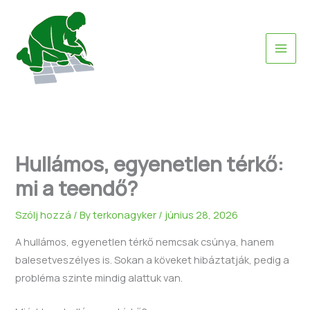
Skip
to
content
Hullámos, egyenetlen térkő:
mi a teendő?
Szólj hozzá
/ By
terkonagyker
/
június 28, 2026
A hullámos, egyenetlen térkő nemcsak csúnya, hanem
balesetveszélyes is. Sokan a köveket hibáztatják, pedig a
probléma szinte mindig alattuk van.