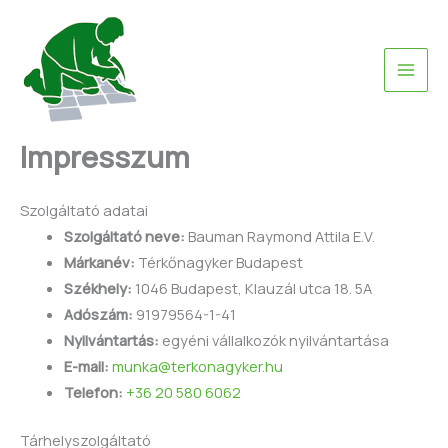
Skip
to
content
Impresszum
Szolgáltató adatai
Szolgáltató neve:
Bauman Raymond Attila E.V.
Márkanév:
Térkőnagyker Budapest
Székhely:
1046 Budapest, Klauzál utca 18. 5A
Adószám:
91979564-1-41
Nyilvántartás:
egyéni vállalkozók nyilvántartása
E-mail:
munka@terkonagyker.hu
Telefon:
+36 20 580 6062
Tárhelyszolgáltató